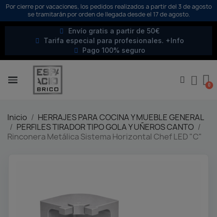
Por cierre por vacaciones, los pedidos realizados a partir del 3 de agosto
se tramitarán por orden de llegada desde el 17 de agosto.
Envío gratis a partir de 50€
Tarifa especial para profesionales. +Info
Pago 100% seguro
Inicio
HERRAJES PARA COCINA Y MUEBLE GENERAL
PERFILES TIRADOR TIPO GOLA Y UÑEROS CANTO
Rinconera Metálica Sistema Horizontal Chef LED "C"