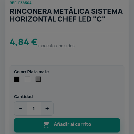
REF. F38564
RINCONERA METÁLICA SISTEMA
HORIZONTAL CHEF LED "C"
4,84 €
Impuestos incluidos
Color: Plata mate
Negro
Blanco
Plata
mate
Cantidad
−
+

Añadir al carrito