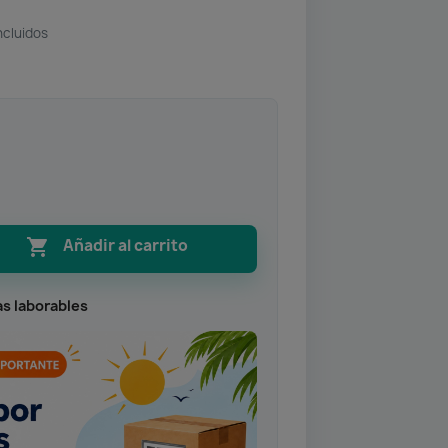
ncluidos

Añadir al carrito
as laborables