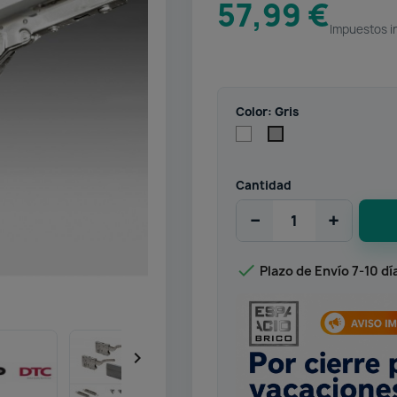
57,99 €
Impuestos i
Color: Gris
Blanco
Gris
Cantidad
−
+

Plazo de Envío 7-10 dí
