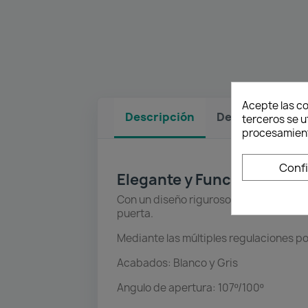
Acepte las co
Descripción
Detalles del pr
terceros se u
procesamient
Conf
Elegante y Funcional
Con un diseño riguroso y un excelente 
puerta.
Mediante las múltiples regulaciones p
Acabados: Blanco y Gris
Angulo de apertura: 107º/100º