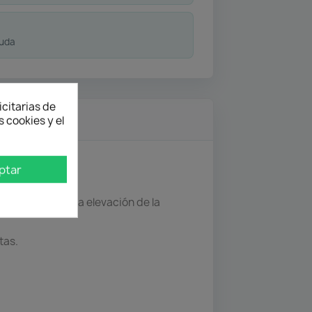
duda
icitarias de
 cookies y el
ptar
stricciones en la elevación de la
tas.