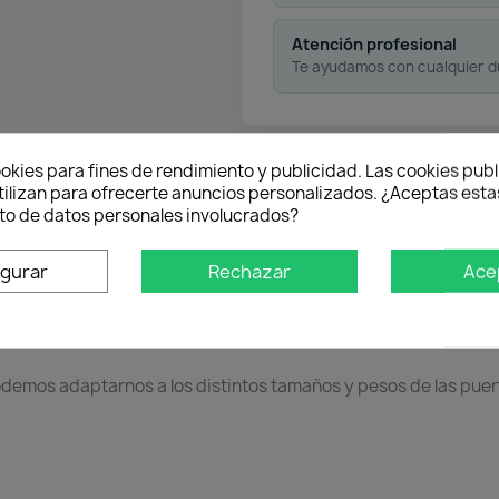
Atención profesional
Te ayudamos con cualquier 
okies para fines de rendimiento y publicidad. Las cookies publ
oducto
Descargas
tilizan para ofrecerte anuncios personalizados. ¿Aceptas estas
o de datos personales involucrados?
igurar
Rechazar
Ace
proceso de fabricación, se consigue un movimiento ágil y sin re
odemos adaptarnos a los distintos tamaños y pesos de las puer