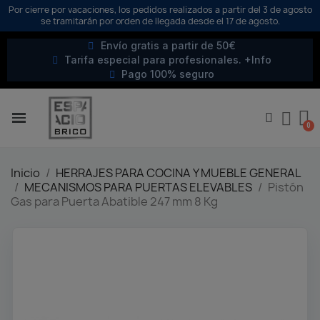
Por cierre por vacaciones, los pedidos realizados a partir del 3 de agosto
se tramitarán por orden de llegada desde el 17 de agosto.
Envío gratis a partir de 50€
Tarifa especial para profesionales. +Info
Pago 100% seguro
Inicio
HERRAJES PARA COCINA Y MUEBLE GENERAL
MECANISMOS PARA PUERTAS ELEVABLES
Pistón
Gas para Puerta Abatible 247 mm 8 Kg