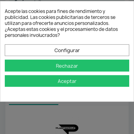
Envío gratuito
Desde 50 € en península
Acepte las cookies para fines de rendimiento y
publicidad. Las cookies publicitarias de terceros se
utilizan para ofrecerte anuncios personalizados.
Pago flexible
¿Aceptas estas cookies y el procesamiento de datos
personales involucrados?
Transferencia
Contra reembolso
Configurar
Atención profesional
Rechazar
Te ayudamos con cualquier duda
Aceptar
Detalles del producto