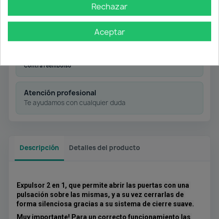
Desde 50 € en península
Rechazar
Pago flexible
Aceptar
Transferencia
Contra reembolso
Atención profesional
Te ayudamos con cualquier duda
Descripción
Detalles del producto
Expulsor 2 en 1, que permite abrir las puertas con una 
pulsación sobre las mismas, y a su vez cerrarlas de 
forma silenciosa gracias a su sistema de cierre suave.
Muy importante! Para un correcto funcionamiento las 