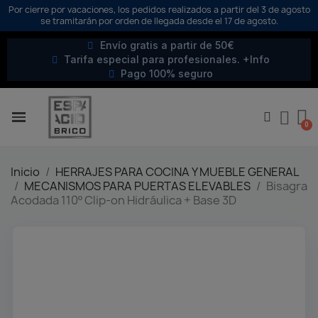
Por cierre por vacaciones, los pedidos realizados a partir del 3 de agosto
se tramitarán por orden de llegada desde el 17 de agosto.
Envío gratis a partir de 50€
Tarifa especial para profesionales. +Info
Pago 100% seguro
Inicio
HERRAJES PARA COCINA Y MUEBLE GENERAL
MECANISMOS PARA PUERTAS ELEVABLES
Bisagra
Acodada 110º Clip-on Hidráulica + Base 3D