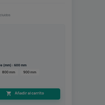
cluidos
le (mm) : 600 mm
800 mm
900 mm

Añadir al carrito