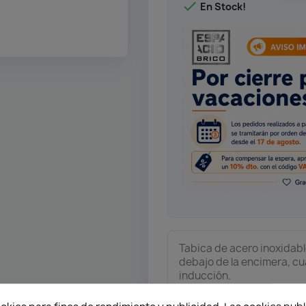

En Stock!
Tabica de acero inoxidabl
debajo de la encimera, cu
inducción.
Acabados: Inox y blanco