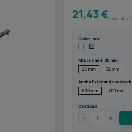
21,43 €
Impuestos in
Color: Inox
Blanco
Inox
Altura (mm): 20 mm
20 mm
32 mm
Ancho Exterior de su Mueb
600 mm
700 mm
Cantidad
−
+