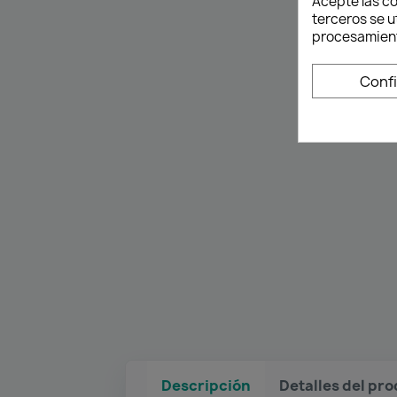
Acepte las co
terceros se u
procesamient
Conf
Descripción
Detalles del pr