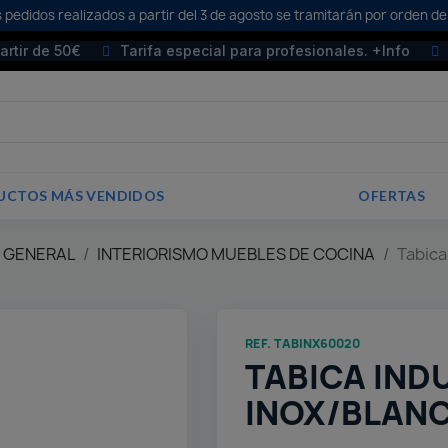
 pedidos realizados a partir del 3 de agosto se tramitarán por orden de
partir de 50€
Tarifa especial para profesionales. +Info
UCTOS MÁS VENDIDOS
OFERTAS
E GENERAL
INTERIORISMO MUEBLES DE COCINA
Tabica
REF. TABINX60020
TABICA IND
INOX/BLAN