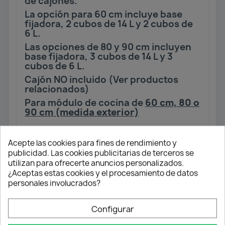
de cajones.
La opción para 60 cm incluye base
fijadora, 2 cubos de 14 L y 2 cubos de
6 L.
Las opciones de 80 y 90 cm incluyen
base fijadora, 3 cubos de 14 L y 3
cubos de 6 L.
Cajón NO incluido (Ver productos
relacionados)
Para módulo de cocina de
60 cm, 80 o
90 cm (medida exterior)
Acepte las cookies para fines de rendimiento y
Envío gratuito
publicidad. Las cookies publicitarias de terceros se
Desde 50 € en península
utilizan para ofrecerte anuncios personalizados.
¿Aceptas estas cookies y el procesamiento de datos
personales involucrados?
Pago flexible
Configurar
Transferencia