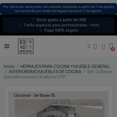
Por cierre por vacaciones, los pedidos realizados a partir del 3 de agosto
se tramitarán por orden de llegada desde el 17 de agosto.
Envío gratis a partir de 50€
Tarifa especial para profesionales. +Info
Pago 100% seguro
Inicio
HERRAJES PARA COCINA Y MUEBLE GENERAL
INTERIORISMO MUEBLES DE COCINA
Set 12 Bases
para Mecanismo Giratorio 270º