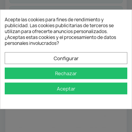
Pago flexible
Acepte las cookies para fines de rendimiento y
Transferencia
publicidad. Las cookies publicitarias de terceros se
utilizan para ofrecerte anuncios personalizados.
Contra reembolso
¿Aceptas estas cookies y el procesamiento de datos
personales involucrados?
Atención profesional
Te ayudamos con cualquier duda
Configurar
Rechazar
Detalles del producto
Aceptar