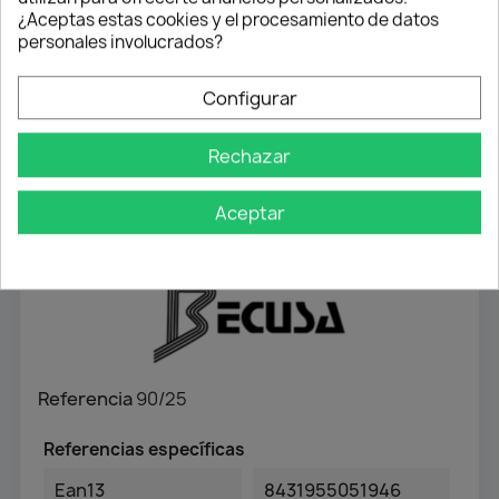
¿Aceptas estas cookies y el procesamiento de datos
Contra reembolso
personales involucrados?
Atención profesional
Configurar
Te ayudamos con cualquier duda
Rechazar
Detalles del producto
Aceptar
Referencia
90/25
Referencias específicas
Ean13
8431955051946