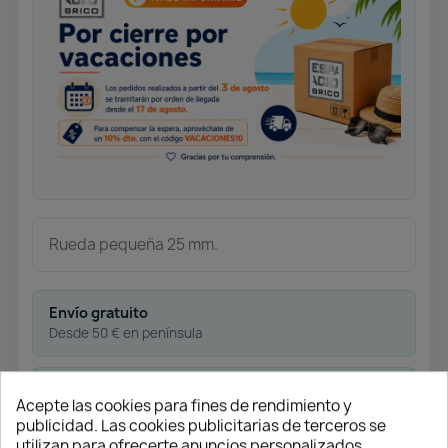
Rueda pequeña 25 mm.
Envío gratuito
Desde 50 € en península
Pago flexible
Acepte las cookies para fines de rendimiento y
publicidad. Las cookies publicitarias de terceros se
Transferencia
utilizan para ofrecerte anuncios personalizados.