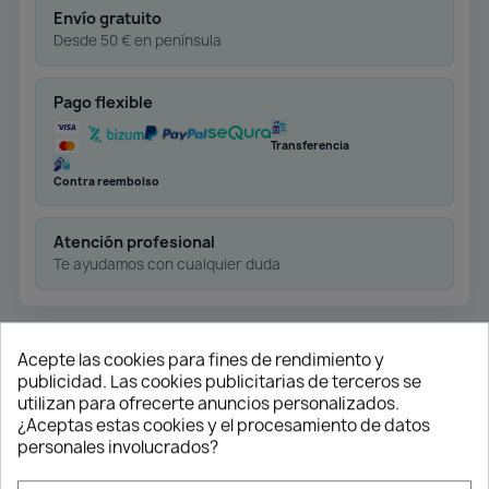
Envío gratuito
Desde 50 € en península
Pago flexible
Transferencia
Contra reembolso
Atención profesional
Te ayudamos con cualquier duda
Acepte las cookies para fines de rendimiento y
Detalles del producto
publicidad. Las cookies publicitarias de terceros se
utilizan para ofrecerte anuncios personalizados.
¿Aceptas estas cookies y el procesamiento de datos
personales involucrados?