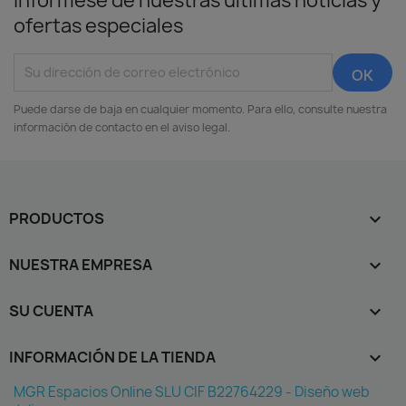
Infórmese de nuestras últimas noticias y
ofertas especiales
Puede darse de baja en cualquier momento. Para ello, consulte nuestra
información de contacto en el aviso legal.
PRODUCTOS

NUESTRA EMPRESA

SU CUENTA

INFORMACIÓN DE LA TIENDA
keyboard_arrow_down
MGR Espacios Online SLU CIF B22764229 - Diseño web