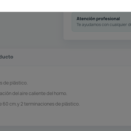
Atención profesional
Te ayudamos con cualquier 
oducto
 de plástico.
ación del aire caliente del horno.
 de 60 cm.y 2 terminaciones de plástico.