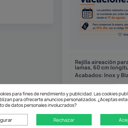
Rejilla aireación par
lamas, 60 cm longit
Acabados: Inox y Bl
okies para fines de rendimiento y publicidad. Las cookies publ
Envío gratuito
tilizan para ofrecerte anuncios personalizados. ¿Aceptas estas
Desde 50 € en península
o de datos personales involucrados?
Pago flexible
igurar
Rechazar
Ace