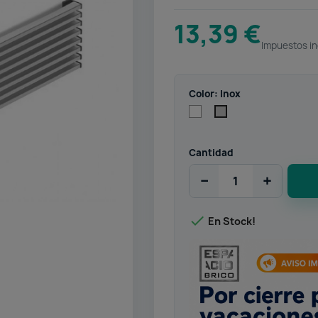
13,39 €
Impuestos in
Color: Inox
Blanco
Inox
Cantidad
−
+

En Stock!