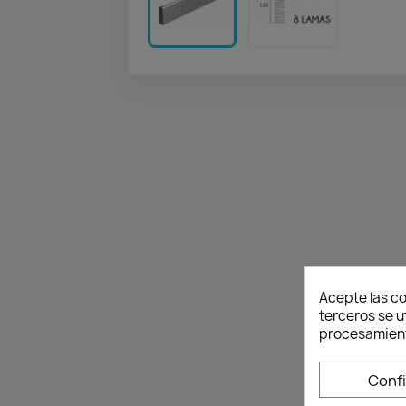
Acepte las co
terceros se u
procesamient
Conf