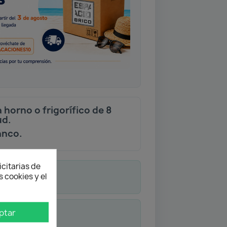
a horno o frigorífico de 8
ud.
anco.
icitarias de
 cookies y el
ptar