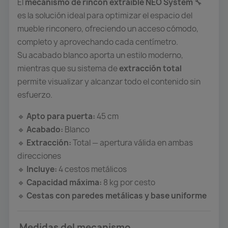
El
mecanismo de rincón extraíble NEO System
🔧
es la solución ideal para optimizar el espacio del
mueble rinconero, ofreciendo un acceso cómodo,
completo y aprovechando cada centímetro.
Su acabado blanco aporta un estilo moderno,
mientras que su sistema de
extracción total
permite visualizar y alcanzar todo el contenido sin
esfuerzo.
Apto para puerta:
45 cm
🔹
Acabado:
Blanco
🔹
Extracción:
Total — apertura válida en ambas
🔹
direcciones
Incluye:
4 cestos metálicos
🔹
Capacidad máxima:
8 kg por cesto
🔹
Cestas con paredes metálicas y base uniforme
🔹
Medidas del mecanismo