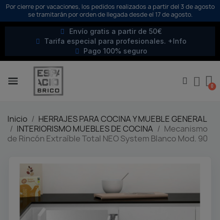
Por cierre por vacaciones, los pedidos realizados a partir del 3 de agosto
se tramitarán por orden de llegada desde el 17 de agosto.
Envío gratis a partir de 50€
Tarifa especial para profesionales. +Info
Pago 100% seguro
Inicio
HERRAJES PARA COCINA Y MUEBLE GENERAL
INTERIORISMO MUEBLES DE COCINA
Mecanismo
de Rincón Extraíble Total NEO System Blanco Mod. 90