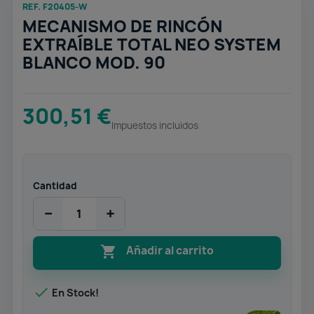
REF. F20405-W
MECANISMO DE RINCÓN
EXTRAÍBLE TOTAL NEO SYSTEM
BLANCO MOD. 90
300,51 €
Impuestos incluidos
Cantidad
−
+

Añadir al carrito

En Stock!