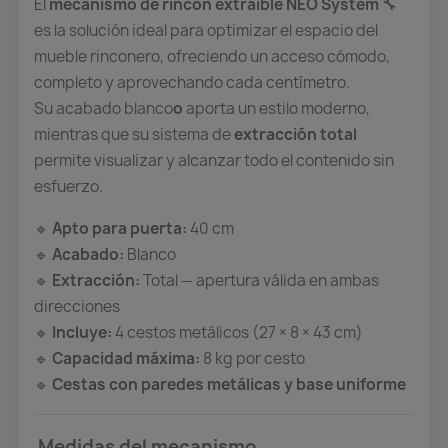
El
mecanismo de rincón extraíble NEO System
🔧
es la solución ideal para optimizar el espacio del
mueble rinconero, ofreciendo un acceso cómodo,
completo y aprovechando cada centímetro.
Su acabado blanco
o
aporta un estilo moderno,
mientras que su sistema de
extracción total
permite visualizar y alcanzar todo el contenido sin
esfuerzo.
Apto para puerta:
40 cm
🔹
Acabado:
Blanco
🔹
Extracción:
Total — apertura válida en ambas
🔹
direcciones
Incluye:
4 cestos metálicos (27 × 8 × 43 cm)
🔹
Capacidad máxima:
8 kg por cesto
🔹
Cestas con paredes metálicas y base uniforme
🔹
Medidas del mecanismo