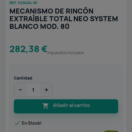
REF. F20404-W
MECANISMO DE RINCÓN
EXTRAÍBLE TOTAL NEO SYSTEM
BLANCO MOD. 80
282,38 €
Impuestos incluidos
Cantidad
−
+

Añadir al carrito

En Stock!