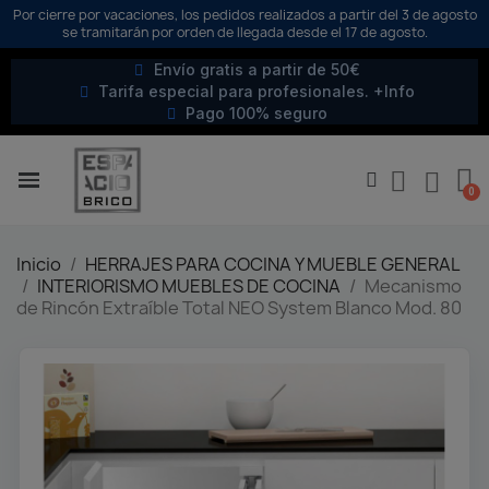
Por cierre por vacaciones, los pedidos realizados a partir del 3 de agosto
se tramitarán por orden de llegada desde el 17 de agosto.
Envío gratis a partir de 50€
Tarifa especial para profesionales. +Info
Pago 100% seguro
Inicio
HERRAJES PARA COCINA Y MUEBLE GENERAL
INTERIORISMO MUEBLES DE COCINA
Mecanismo
de Rincón Extraíble Total NEO System Blanco Mod. 80