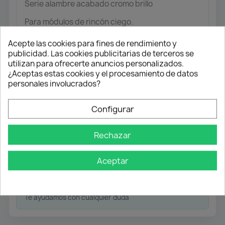
Serie alambre acabado cromo brillo
Para módulos de rincón ciego.
Válido para puertas de 40 cm (módulo de 80 cm)
Acepte las cookies para fines de rendimiento y
y 45 cm (módulo de 90 cm).
publicidad. Las cookies publicitarias de terceros se
utilizan para ofrecerte anuncios personalizados.
¿Aceptas estas cookies y el procesamiento de datos
personales involucrados?
Envío gratuito
Desde 50 € en península
Configurar
Pago flexible
Rechazar
Transferencia
Aceptar
Contra reembolso
Atención profesional
Te ayudamos con cualquier duda