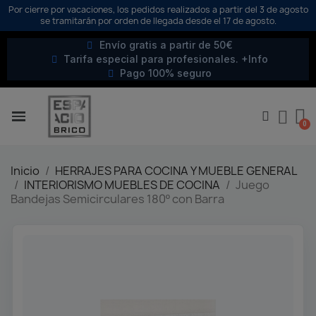
Por cierre por vacaciones, los pedidos realizados a partir del 3 de agosto
se tramitarán por orden de llegada desde el 17 de agosto.
Envío gratis a partir de 50€
Tarifa especial para profesionales. +Info
Pago 100% seguro
Inicio
HERRAJES PARA COCINA Y MUEBLE GENERAL
INTERIORISMO MUEBLES DE COCINA
Juego
Bandejas Semicirculares 180º con Barra