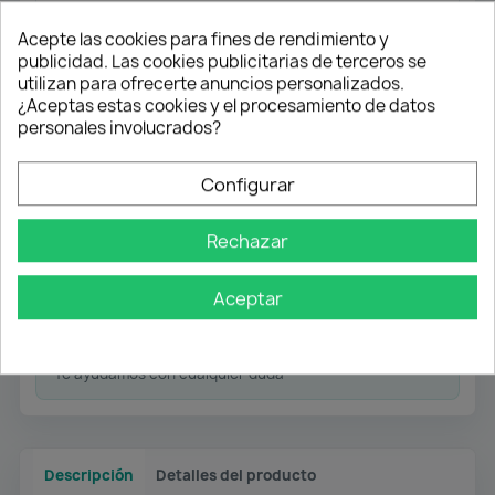
Válido para módulos de 80x80 cm y
90x90 cm
(
mínimo hueco interior
).
Acepte las cookies para fines de rendimiento y
publicidad. Las cookies publicitarias de terceros se
utilizan para ofrecerte anuncios personalizados.
¿Aceptas estas cookies y el procesamiento de datos
Envío gratuito
personales involucrados?
Desde 50 € en península
Configurar
Pago flexible
Rechazar
Transferencia
Contra reembolso
Aceptar
Atención profesional
Te ayudamos con cualquier duda
Descripción
Detalles del producto