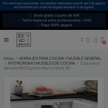
Por cierre por vacaciones, los pedidos realizados a partir del 3 de agosto
se tramitarán por orden de llegada desde el 17 de agosto.
Envío gratis a partir de 50€
Tarifa especial para profesionales. +Info
Pago 100% seguro
Inicio
HERRAJES PARA COCINA Y MUEBLE GENERAL
INTERIORISMO MUEBLES DE COCINA
Esquinera
Gemela NEO System Blanco Mod. 80