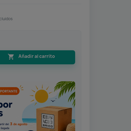
cluidos

Añadir al carrito