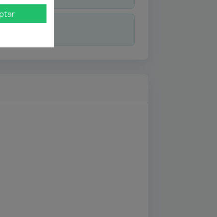
ptar
duda