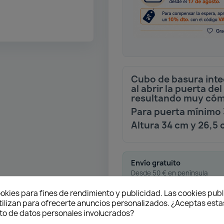
Cubo de basura inte
al abrir la puerta de
resultando muy có
Para puerta mínimo
Altura 34 cm y 26,5
Envío gratuito
Desde 50 € en península
okies para fines de rendimiento y publicidad. Las cookies publ
Pago flexible
tilizan para ofrecerte anuncios personalizados. ¿Aceptas estas
o de datos personales involucrados?