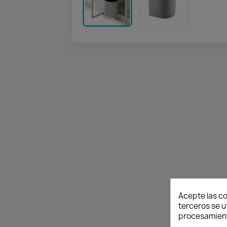
Acepte las co
terceros se u
procesamient