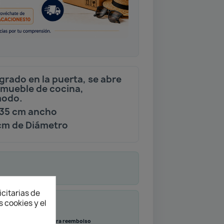
grado en la puerta, se abre
l mueble de cocina,
modo.
 35 cm ancho
 cm de Diámetro
icitarias de
 cookies y el
Transferencia
Contra reembolso