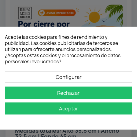
Acepte las cookies para fines de rendimiento y
publicidad. Las cookies publicitarias de terceros se
utilizan para ofrecerte anuncios personalizados.
¿Aceptas estas cookies y el procesamiento de datos
personales involucrados?
Configurar
Set de 2 contenedores de 18 Litros
Rechazar
para montaje en el interior del
mueble.
La apertura es manual tras abrir la
Aceptar
puerta, mediante guías telescópicas.
Fácil instalación.
Medidas totales: Alto 35,5 cm | Ancho
32,5 cm | Fondo 45 cm