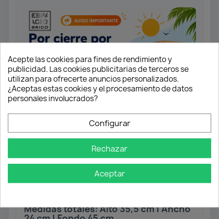
Acepte las cookies para fines de rendimiento y
publicidad. Las cookies publicitarias de terceros se
utilizan para ofrecerte anuncios personalizados.
¿Aceptas estas cookies y el procesamiento de datos
personales involucrados?
Configurar
Set de 2 contenedores de 12 Litros
Rechazar
para montaje en el interior del
mueble.
La apertura es manual tras abrir la
Aceptar
puerta, mediante guías telescópicas.
Fácil instalación.
Medidas totales: Alto 35,5 cm | Ancho
24 cm | Fondo 45 cm