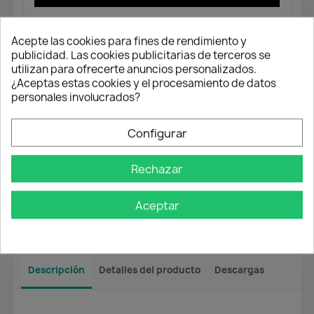
Acepte las cookies para fines de rendimiento y
Envío gratuito
publicidad. Las cookies publicitarias de terceros se
Desde 50 € en península
utilizan para ofrecerte anuncios personalizados.
¿Aceptas estas cookies y el procesamiento de datos
personales involucrados?
Pago flexible
Transferencia
Configurar
Contra reembolso
Rechazar
Atención profesional
Aceptar
Te ayudamos con cualquier duda
Descripción
Detalles del producto
Descargas