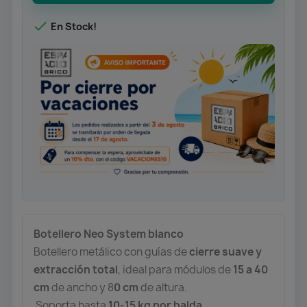

En Stock!
Botellero Neo System blanco
Botellero metálico con guías de
cierre suave y
extracción total
, ideal para módulos de
15 a 40
cm
de ancho y 8
0 cm
de altura.
Soporta hasta
10-1
5 kg por balda
.