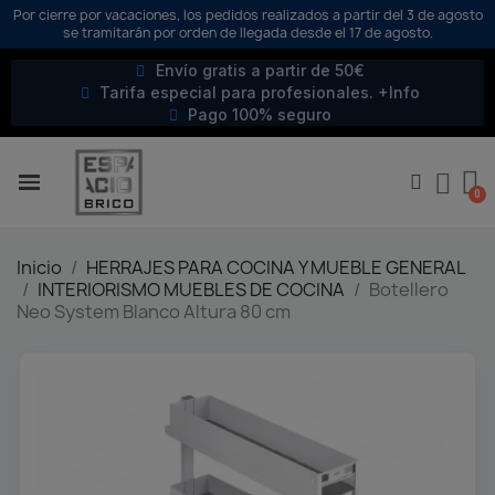
Por cierre por vacaciones, los pedidos realizados a partir del 3 de agosto
se tramitarán por orden de llegada desde el 17 de agosto.
Envío gratis a partir de 50€
Tarifa especial para profesionales. +Info
Pago 100% seguro
Inicio
HERRAJES PARA COCINA Y MUEBLE GENERAL
INTERIORISMO MUEBLES DE COCINA
Botellero
Neo System Blanco Altura 80 cm