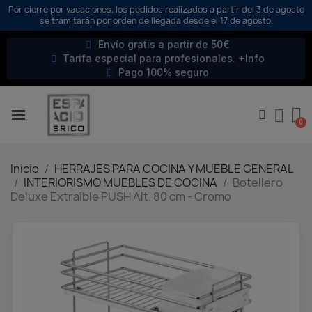
Por cierre por vacaciones, los pedidos realizados a partir del 3 de agosto
se tramitarán por orden de llegada desde el 17 de agosto.
Envío gratis a partir de 50€
Tarifa especial para profesionales. +Info
Pago 100% seguro
Inicio
HERRAJES PARA COCINA Y MUEBLE GENERAL
INTERIORISMO MUEBLES DE COCINA
Botellero
Deluxe Extraíble PUSH Alt. 80 cm - Cromo