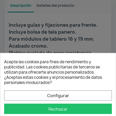
Descripción
Detalles del producto
Incluye guías y fijaciones para frente.
Incluye bolsa de tela panero.
Para módulos de tablero 16 y 19 mm.
Acabado cromo.
Pletina ovalada de gran resistencia.
Extracción total con apertura y cierre
Acepte las cookies para fines de rendimiento y
PUSH.
publicidad. Las cookies publicitarias de terceros se
Soporta hasta 30 kg.
utilizan para ofrecerte anuncios personalizados.
¿Aceptas estas cookies y el procesamiento de datos
personales involucrados?
También podría interesarle
Configurar
Rechazar