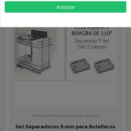
Aceptar
INTERIORISMO MUEBLES DE COCINA
Set Separadores 9 mm para Botelleros