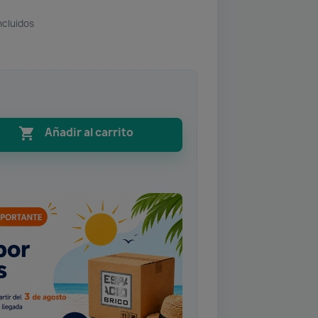
ncluidos

Añadir al carrito