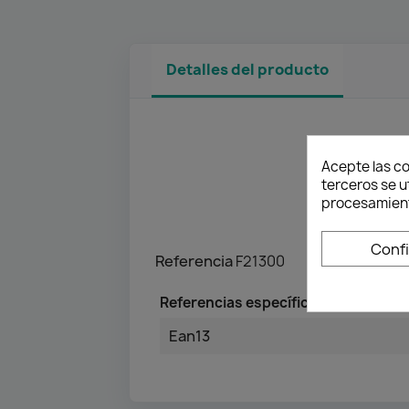
Detalles del producto
Acepte las co
terceros se u
procesamient
Conf
Referencia
F21300
Referencias específicas
Ean13