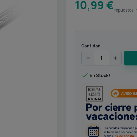
10,99 €
Impuestos i
Cantidad
−
+

En Stock!