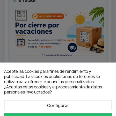

En Stock!
Acepte las cookies para fines de rendimiento y
publicidad. Las cookies publicitarias de terceros se
Pantalonero extraíble de alambre
utilizan para ofrecerte anuncios personalizados.
para armario de 9 perchas.
¿Aceptas estas cookies y el procesamiento de datos
Medidas: 38,5 cm fondo / 33,5 cm
personales involucrados?
ancho
Configurar
Envío gratuito