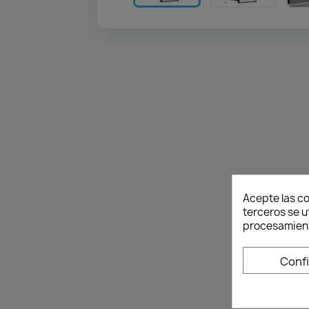
Acepte las co
terceros se u
procesamient
Conf