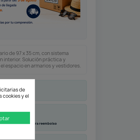
ario de 97 x 35 cm, con sistema
n interior. Solución práctica y
el espacio en armarios y vestidores.
icitarias de
 cookies y el
ptar
Transferencia
Contra reembolso