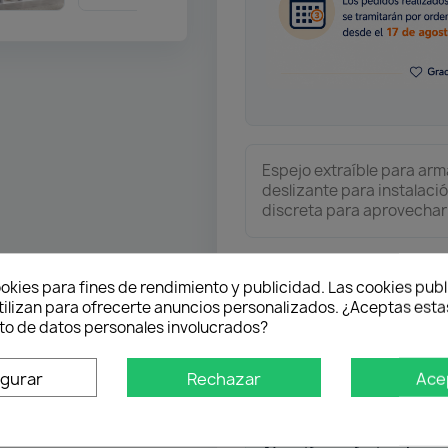
Espejo extraíble para arm
deslizante para instalació
discreta para aprovechar 
Envío gratuito
okies para fines de rendimiento y publicidad. Las cookies publ
Desde 50 € en península
tilizan para ofrecerte anuncios personalizados. ¿Aceptas estas
o de datos personales involucrados?
Pago flexible
igurar
Rechazar
Ace