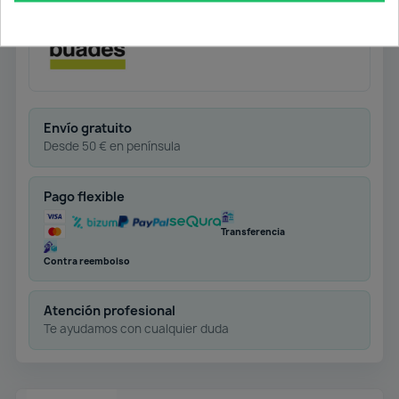
Acabado: Cromo Brillo
Envío gratuito
Desde 50 € en península
Pago flexible
Transferencia
Contra reembolso
Atención profesional
Te ayudamos con cualquier duda