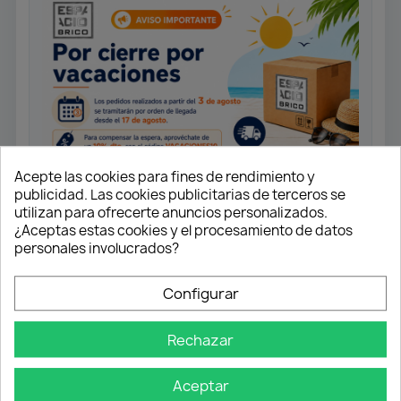
Acepte las cookies para fines de rendimiento y
publicidad. Las cookies publicitarias de terceros se
utilizan para ofrecerte anuncios personalizados.
¿Aceptas estas cookies y el procesamiento de datos
Monomando fregadero caño
personales involucrados?
alto.
Cartucho cerámico 35 mm apertura
Configurar
en frío.
Caño giratorio.
Rechazar
Aireador anti-calcáreo.
Conexiones flexibles 3/8” 360 mm
Aceptar
certificadas.