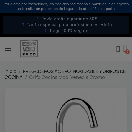
Por cierre por vacaciones, los pedidos realizados a partir del 3 de agosto
se tramitarán por orden de llegada desde el 17 de agosto.
Envío gratis a partir de 50€
Tarifa especial para profesionales. +Info
Pago 100% seguro
Inicio
FREGADEROS ACERO INOXIDABLE Y GRIFOS DE
COCINA
Grifo Cocina Mod. Venecia Cromo