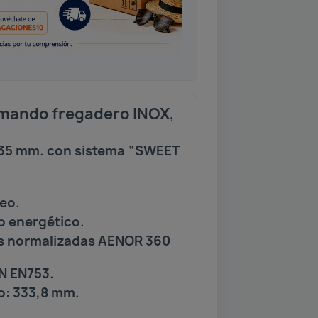
ando fregadero INOX,
35 mm. con sistema “SWEET
reo.
o energético.
es normalizadas AENOR 360
N EN753.
do: 333,8 mm.