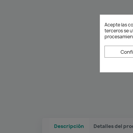
Acepte las co
terceros se u
procesamient
Conf
Descripción
Detalles del pr