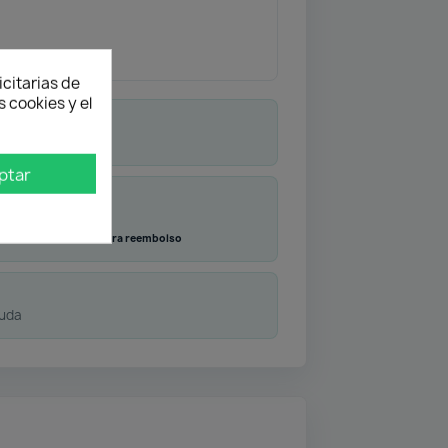
icitarias de
 cookies y el
ptar
Transferencia
Contra reembolso
duda