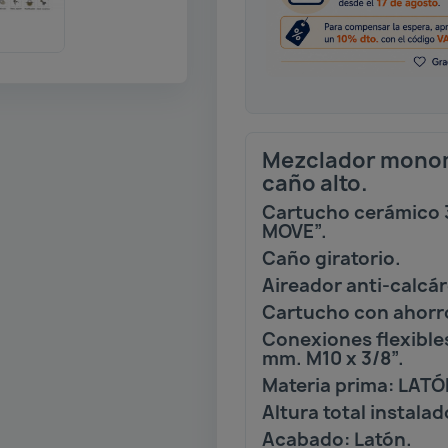
Mezclador monom
caño alto.
Cartucho cerámico 
MOVE”.
Caño giratorio.
Aireador anti-calcá
Cartucho con ahorr
Conexiones flexibl
mm. M10 x 3/8”.
Materia prima: LATÓ
Altura total instala
Acabado: Latón.