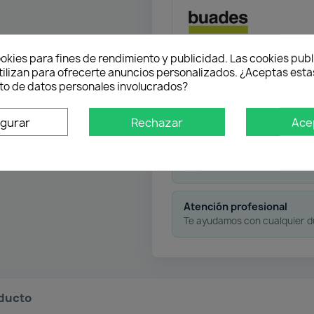
okies para fines de rendimiento y publicidad. Las cookies publ
tilizan para ofrecerte anuncios personalizados. ¿Aceptas estas
Envío gratuito
o de datos personales involucrados?
Desde 50 € en península
igurar
Rechazar
Ace
Pago flexible
Atención profesional
Te ayudamos con cualquier 
oducto