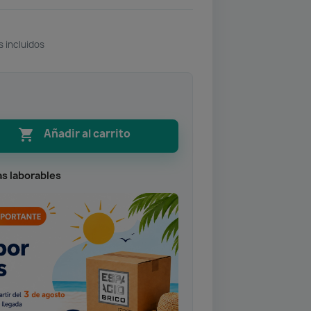
 incluidos

Añadir al carrito
as laborables