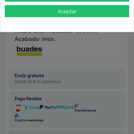
Conexiones flexibles normalizadas
Aceptar
AENOR 360 mm. M10 x 3/8”
Materia prima: ACERO AISI 304
Altura total instalado: 373 mm.
Acabado: Inox.
Envío gratuito
Desde 50 € en península
Pago flexible
Transferencia
Contra reembolso