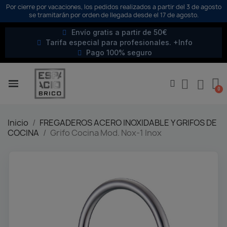
Por cierre por vacaciones, los pedidos realizados a partir del 3 de agosto
se tramitarán por orden de llegada desde el 17 de agosto.
Envío gratis a partir de 50€
Tarifa especial para profesionales. +Info
Pago 100% seguro
Inicio
FREGADEROS ACERO INOXIDABLE Y GRIFOS DE
COCINA
Grifo Cocina Mod. Nox-1 Inox