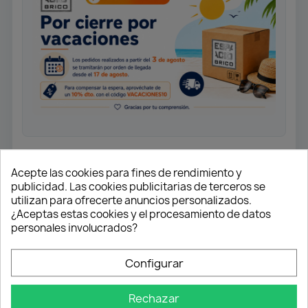
Mezclador monomando
Acepte las cookies para fines de rendimiento y
fregadero, caño alto.
publicidad. Las cookies publicitarias de terceros se
Monomando fregadero caño
utilizan para ofrecerte anuncios personalizados.
alto.
¿Aceptas estas cookies y el procesamiento de datos
personales involucrados?
Acero inoxidable.
Cartucho 35 mm con sistema “SWEET
Configurar
MOVE”
Cartucho con ahorro energético
Rechazar
Aireador anti-calcáreo.