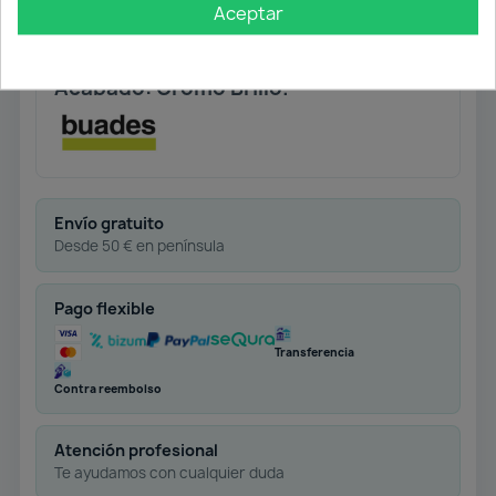
Aceptar
Materia prima: LATÓN.
Altura total instalado: 270 mm.
Acabado: Cromo Brillo.
Envío gratuito
Desde 50 € en península
Pago flexible
Transferencia
Contra reembolso
Atención profesional
Te ayudamos con cualquier duda