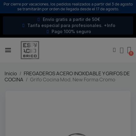
Por cierre por vacaciones, los pedidos realizados a partir del 3 de agosto
se tramitarán por orden de llegada desde el 17 de agosto.
Envío gratis a partir de 50€
Tarifa especial para profesionales. +Info
Pago 100% seguro
Inicio
FREGADEROS ACERO INOXIDABLE Y GRIFOS DE
COCINA
Grifo Cocina Mod. New Forma Cromo