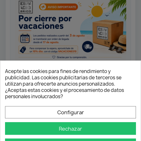
Acepte las cookies para fines de rendimiento y
publicidad. Las cookies publicitarias de terceros se
utilizan para ofrecerte anuncios personalizados.
Monomando fregadero caño.
¿Aceptas estas cookies y el procesamiento de datos
Cartucho de discos cerámicos 40 mm.
personales involucrados?
con sistema “SWEET MOVE”.
Caño alto giratorio.
Configurar
Cartucho con ahorro energético.
Conexiones flexibles certificadas
Rechazar
3/8” x 360 mm. de longitud AENOR.
Aireador anti-calcáreo.