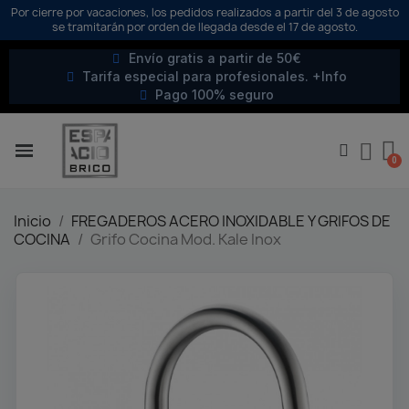
Por cierre por vacaciones, los pedidos realizados a partir del 3 de agosto
se tramitarán por orden de llegada desde el 17 de agosto.
Envío gratis a partir de 50€
Tarifa especial para profesionales. +Info
Pago 100% seguro
Inicio
FREGADEROS ACERO INOXIDABLE Y GRIFOS DE
COCINA
Grifo Cocina Mod. Kale Inox