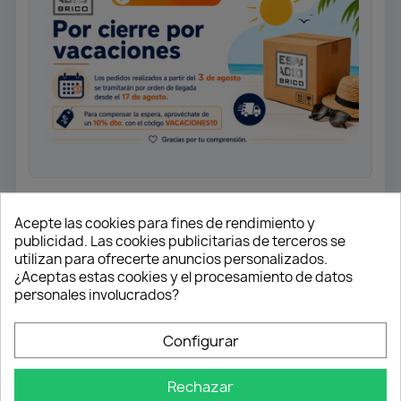
Mezclador monomando
Acepte las cookies para fines de rendimiento y
fregadero extraíble, caño alto.
publicidad. Las cookies publicitarias de terceros se
Acero inoxidable.
utilizan para ofrecerte anuncios personalizados.
¿Aceptas estas cookies y el procesamiento de datos
Cartucho cerámico 25 mm con
personales involucrados?
sistema “SWEET MOVE”. Caño
Giratorio.
Configurar
Ducha extraible 2 funcione con
aireador anti-calcáreo.
Cartucho con ahorro energético.
Rechazar