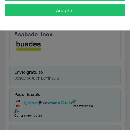
Conexiones flexibles normalizadas.
Aceptar
AENOR 360 mm. M8 x 100
Materia prima: INOX AISI 304.
Altura total instalado: 411 mm.
Acabado: Inox.
Envío gratuito
Desde 50 € en península
Pago flexible
Transferencia
Contra reembolso