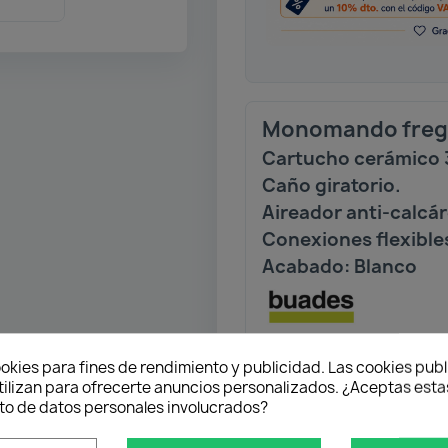
Monomando frega
Cartucho cerámico
Caño giratorio.
Aireador anti-calcá
Conexiones flexible
Acabado: Blanco
okies para fines de rendimiento y publicidad. Las cookies publ
tilizan para ofrecerte anuncios personalizados. ¿Aceptas estas
Envío gratuito
o de datos personales involucrados?
Desde 50 € en península