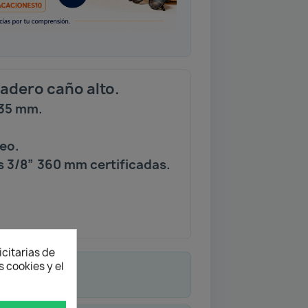
dero caño alto.
 35 mm.
reo.
s 3/8” 360 mm certificadas.
icitarias de
 cookies y el