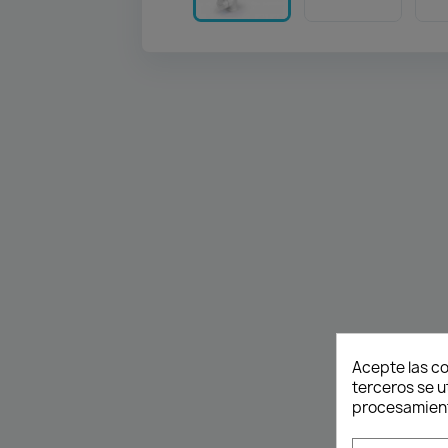
Acepte las co
terceros se u
procesamient