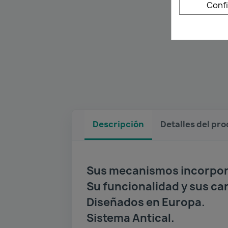
Conf
Descripción
Detalles del pr
Sus mecanismos incorpor
Su funcionalidad y sus ca
Diseñados en Europa.
Sistema Antical.