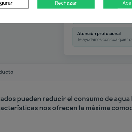
igurar
Rechazar
Ace
Pago flexible
Atención profesional
Te ayudamos con cualquier 
oducto
ados pueden reducir el consumo de agua 
racterísticas nos ofrecen la máxima comod