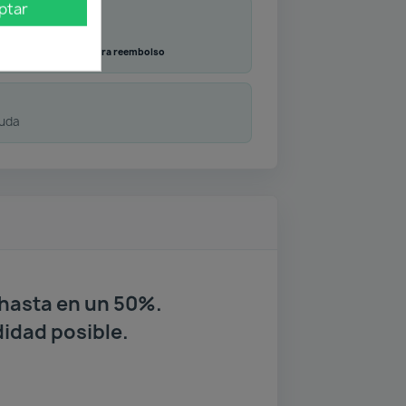
ptar
Transferencia
Contra reembolso
duda
hasta en un 50%.
idad posible.