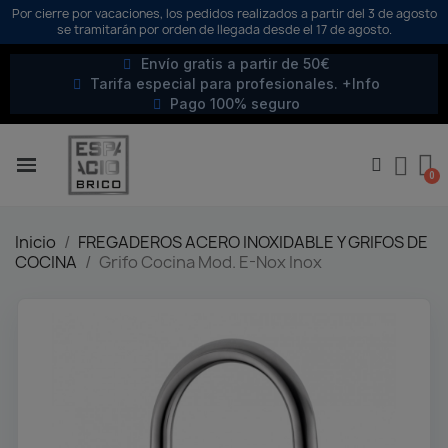
Por cierre por vacaciones, los pedidos realizados a partir del 3 de agosto
se tramitarán por orden de llegada desde el 17 de agosto.
Envío gratis a partir de 50€
Tarifa especial para profesionales. +Info
Pago 100% seguro
Inicio
FREGADEROS ACERO INOXIDABLE Y GRIFOS DE
COCINA
Grifo Cocina Mod. E-Nox Inox