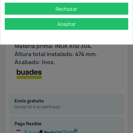
Cartucho con ahorro energético.
Rechazar
Caño Giratorio.
Ducha extraíble 2 funciones con
aireador anti-calcáreo.
Aceptar
Conexiones flexibles normalizadas
AENOR 360 mm. M8 x 100.
Materia prima: INOX AISI 304.
Altura total instalado: 474 mm.
Acabado: Inox.
Envío gratuito
Desde 50 € en península
Pago flexible