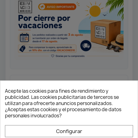
Mezclador monomando
fregadero INOX extraíble, caño
Acepte las cookies para fines de rendimiento y
alto.
publicidad. Las cookies publicitarias de terceros se
utilizan para ofrecerte anuncios personalizados.
Monomando fregadero caño alto
¿Aceptas estas cookies y el procesamiento de datos
extraíble.
personales involucrados?
Cartucho cerámico 35 mm con
sistema “SWEET MOVE” según norma
Configurar
EN817.