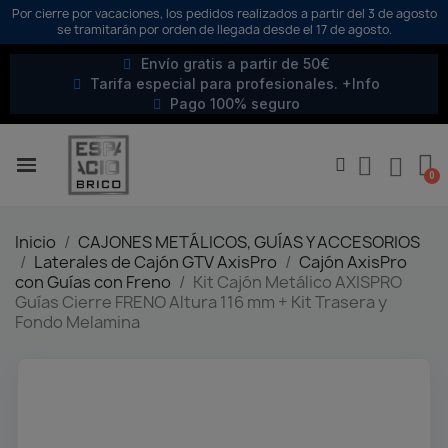
Por cierre por vacaciones, los pedidos realizados a partir del 3 de agosto
se tramitarán por orden de llegada desde el 17 de agosto.
Envío gratis a partir de 50€
Tarifa especial para profesionales. +Info
Pago 100% seguro
Inicio
CAJONES METÁLICOS, GUÍAS Y ACCESORIOS
Laterales de Cajón GTV AxisPro
Cajón AxisPro
con Guías con Freno
Kit Cajón Metálico AXISPRO
Guías Cierre FRENO Altura 116 mm + Kit Trasera y
Fondo Melamina