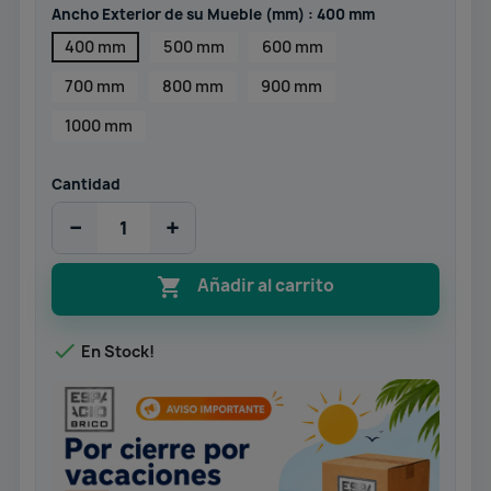
Ancho Exterior de su Mueble (mm) : 400 mm
400 mm
500 mm
600 mm
700 mm
800 mm
900 mm
1000 mm
Cantidad
−
+

Añadir al carrito

En Stock!