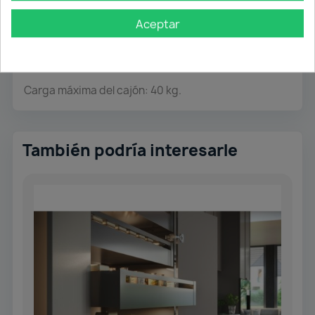
enganches para la parte posterior/trasera y los
Aceptar
enganches para el frontal del cajón.
Regulación mediante excéntrica del frontal del
cajón: 2 mm en vertical y 1,5 mm en horizontal.
Carga máxima del cajón: 40 kg.
También podría interesarle