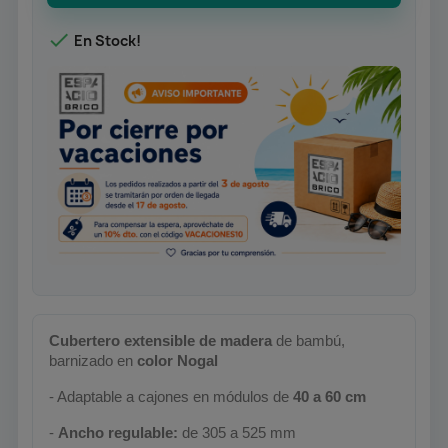

En Stock!
Cubertero extensible de
madera
de bambú
,
barnizado en
color Nogal
- Adaptable a cajones en módulos de
4
0 a
6
0 cm
-
Ancho regulable:
de 305 a 525 mm