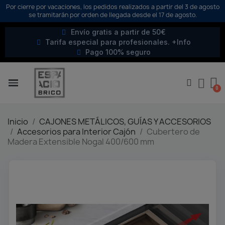
Por cierre por vacaciones, los pedidos realizados a partir del 3 de agosto
se tramitarán por orden de llegada desde el 17 de agosto.
Envío gratis a partir de 50€
Tarifa especial para profesionales. +Info
Pago 100% seguro
Inicio
CAJONES METÁLICOS, GUÍAS Y ACCESORIOS
Accesorios para Interior Cajón
Cubertero de
Madera Extensible Nogal 400/600 mm