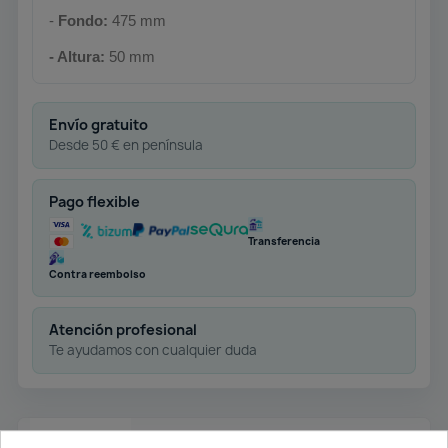
-
Fondo:
475 mm
- Altura:
50 mm
Envío gratuito
Desde 50 € en península
Pago flexible
Transferencia
Contra reembolso
Atención profesional
Te ayudamos con cualquier duda
Descripción
Detalles del producto